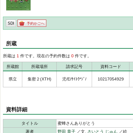
SDI
予約かごへ
所蔵
所蔵は
1
件です。現在の予約件数は
0
件です。
所蔵館
所蔵場所
請求記号
資料コード
県立
集密２(XTH)
児/E/ｻｲﾄｳ*ｼﾞ/
10217054929
資料詳細
タイトル
蜜蜂さんありがとう
著者
野田 章子
／文,
さいとう じゅん
／絵