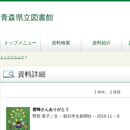
青森県立図書館
トップメニュー
資料検索
資料紹介
トップメニュー
>
資料詳細
1 件中、 1 件目
蜜蜂さんありがとう
野田 章子／文 -- 朝日学生新聞社 -- 2018.11 -- E