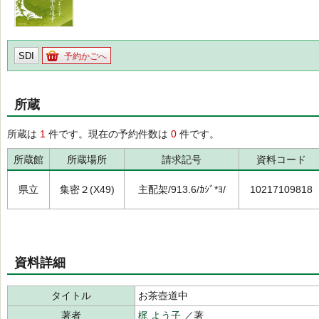
SDI
予約かごへ
所蔵
所蔵は
1
件です。現在の予約件数は
0
件です。
所蔵館
所蔵場所
請求記号
資料コード
県立
集密２(X49)
主配架/913.6/ｶｼﾞ*ﾖ/
10217109818
資料詳細
タイトル
お茶壺道中
著者
梶 よう子
／著