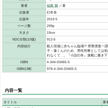
著者
似鳥 鶏
／著
出版者
幻冬舎
出版年
2019.5
ページ数
299p
大きさ
19cm
NDC分類(10版)
913.6
内容紹介
殺人現場に赤ちゃん臨場!? 県警捜査一
子・蓮くんのため、男性刑事としては初
れなくて…。『小説幻冬』連載に書き下
ISBN
4-344-03465-5
ISBN13桁
978-4-344-03465-5
内容一覧
タイトル
著