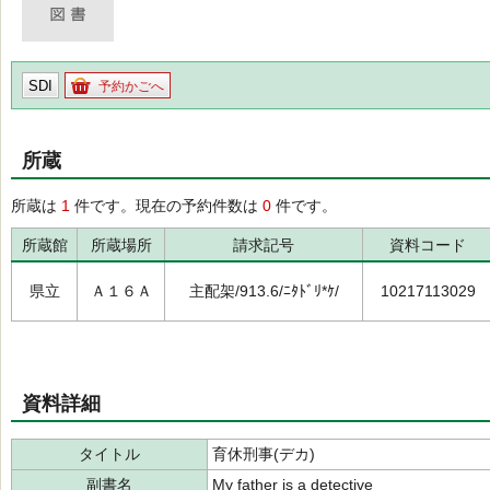
SDI
予約かごへ
所蔵
所蔵は
1
件です。現在の予約件数は
0
件です。
所蔵館
所蔵場所
請求記号
資料コード
県立
Ａ１６Ａ
主配架/913.6/ﾆﾀﾄﾞﾘ*ｹ/
10217113029
資料詳細
タイトル
育休刑事(デカ)
副書名
My father is a detective