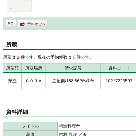
SDI
予約かごへ
所蔵
所蔵は
1
件です。現在の予約件数は
0
件です。
所蔵館
所蔵場所
請求記号
資料コード
県立
Ｃ０９Ａ
主配架/188.86/ﾖｼﾑﾗ*ｼ/
10217223593
資料詳細
タイトル
精進料理考
著者
吉村 昇洋
／著