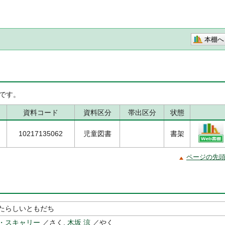
本棚へ
です。
資料コード
資料区分
帯出区分
状態
10217135062
児童図書
書架
ページの先
たらしいともだち
・スキャリー
／さく,
木坂 涼
／やく