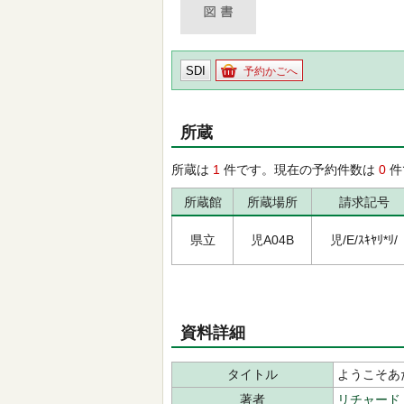
SDI
予約かごへ
所蔵
所蔵は
1
件です。現在の予約件数は
0
件
所蔵館
所蔵場所
請求記号
県立
児A04B
児/E/ｽｷﾔﾘ*ﾘ/
資料詳細
タイトル
ようこそあ
著者
リチャード