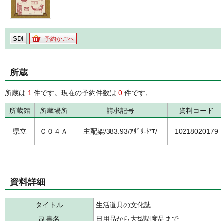
SDI
予約かごへ
所蔵
所蔵は
1
件です。現在の予約件数は
0
件です。
所蔵館
所蔵場所
請求記号
資料コード
県立
Ｃ０４Ａ
主配架/383.93/ｱｻﾞﾘ-ﾄ*ｴ/
10218020179
資料詳細
タイトル
生活道具の文化誌
副書名
日用品から大型調度品まで