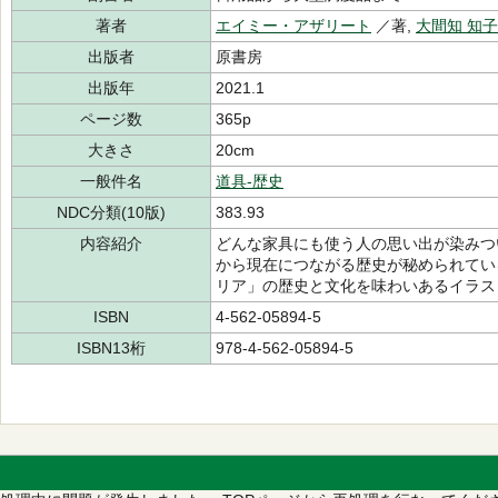
著者
エイミー・アザリート
／著,
大間知 知子
出版者
原書房
出版年
2021.1
ページ数
365p
大きさ
20cm
一般件名
道具-歴史
NDC分類(10版)
383.93
内容紹介
どんな家具にも使う人の思い出が染みつ
から現在につながる歴史が秘められてい
リア」の歴史と文化を味わいあるイラス
ISBN
4-562-05894-5
ISBN13桁
978-4-562-05894-5