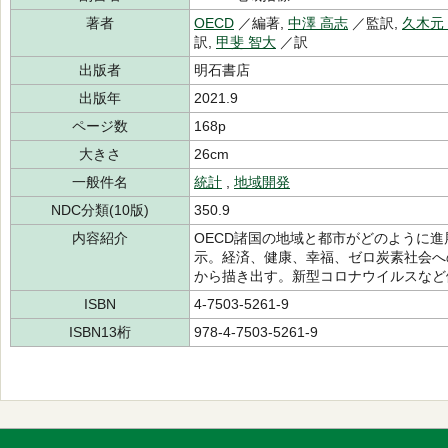
著者
OECD
／編著,
中澤 高志
／監訳,
久木元
訳,
甲斐 智大
／訳
出版者
明石書店
出版年
2021.9
ページ数
168p
大きさ
26cm
一般件名
統計
,
地域開発
NDC分類(10版)
350.9
内容紹介
OECD諸国の地域と都市がどのように
示。経済、健康、幸福、ゼロ炭素社会へ
から描き出す。新型コロナウイルスなど
ISBN
4-7503-5261-9
ISBN13桁
978-4-7503-5261-9