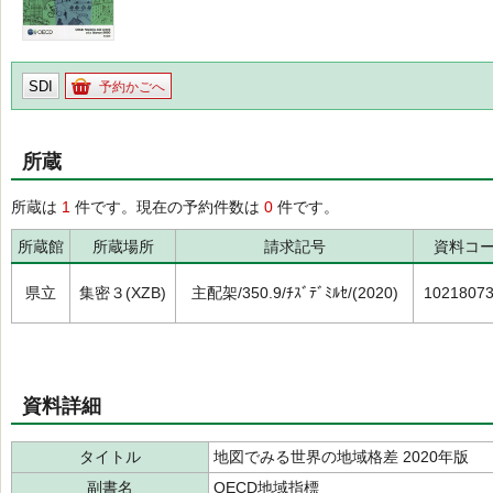
SDI
予約かごへ
所蔵
所蔵は
1
件です。現在の予約件数は
0
件です。
所蔵館
所蔵場所
請求記号
資料コ
県立
集密３(XZB)
主配架/350.9/ﾁｽﾞﾃﾞﾐﾙｾ/(2020)
1021807
資料詳細
タイトル
地図でみる世界の地域格差 2020年版
副書名
OECD地域指標