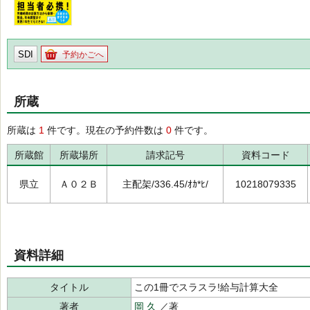
SDI
予約かごへ
所蔵
所蔵は
1
件です。現在の予約件数は
0
件です。
所蔵館
所蔵場所
請求記号
資料コード
県立
Ａ０２Ｂ
主配架/336.45/ｵｶ*ﾋ/
10218079335
資料詳細
タイトル
この1冊でスラスラ!給与計算大全
著者
岡 久
／著