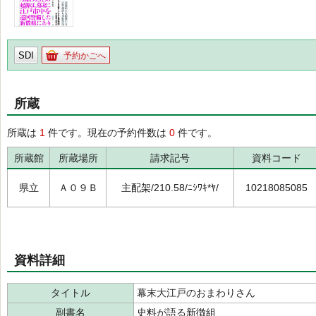
SDI
予約かごへ
所蔵
所蔵は
1
件です。現在の予約件数は
0
件です。
所蔵館
所蔵場所
請求記号
資料コード
県立
Ａ０９Ｂ
主配架/210.58/ﾆｼﾜｷ*ﾔ/
10218085085
資料詳細
タイトル
幕末大江戸のおまわりさん
副書名
史料が語る新徴組