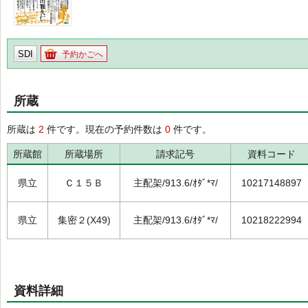
SDI
予約かごへ
所蔵
所蔵は
2
件です。現在の予約件数は
0
件です。
所蔵館
所蔵場所
請求記号
資料コード
県立
Ｃ１５Ｂ
主配架/913.6/ｵﾀﾞ*ﾏ/
10217148897
県立
集密２(X49)
主配架/913.6/ｵﾀﾞ*ﾏ/
10218222994
資料詳細