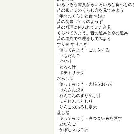
いろいろな道具からいろいろな食べもの
昔の家とそのくらし方を見てみよう
1年間のくらしと食べもの
昔の食事づくりのようす
昔の料理に使われていた道具
くらべてみよう。昔の道具と今の道具
昔の道具で料理をしてみよう
すり鉢 すりこぎ
使ってみよう・ごまをする
いもだんご
冷や汁
とろろ汁
ポテトサラダ
おろし器
使ってみよう・大根をおろす
けんさん焼き
れんこんのすり流し汁
にんじんしりしり
りんごのおろし寒天
蒸し器
使ってみよう・さつまいもを蒸す
豆だんご
かぼちゃおこわ