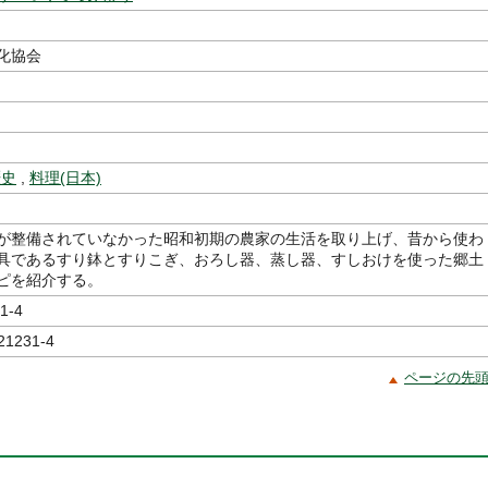
編
化協会
歴史
,
料理(日本)
が整備されていなかった昭和初期の農家の生活を取り上げ、昔から使わ
具であるすり鉢とすりこぎ、おろし器、蒸し器、すしおけを使った郷土
ピを紹介する。
1-4
21231-4
ページの先