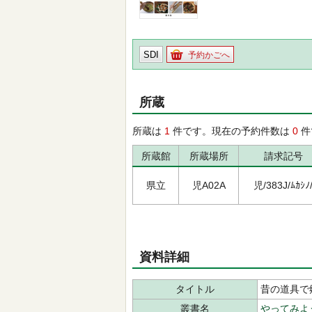
SDI
予約かごへ
所蔵
所蔵は
1
件です。現在の予約件数は
0
件
所蔵館
所蔵場所
請求記号
県立
児A02A
児/383J/ﾑｶｼﾉ
資料詳細
タイトル
昔の道具で
叢書名
やってみよ