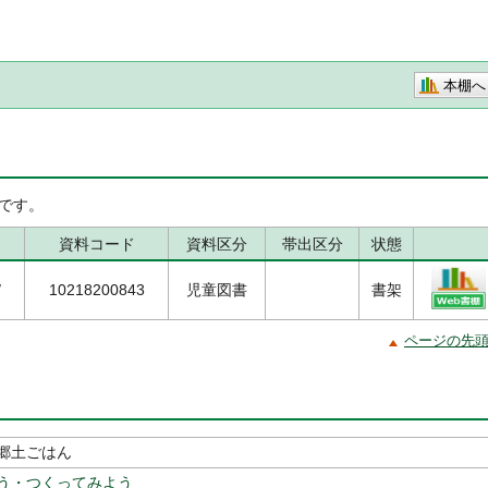
本棚へ
です。
資料コード
資料区分
帯出区分
状態
/
10218200843
児童図書
書架
ページの先
郷土ごはん
う・つくってみよう