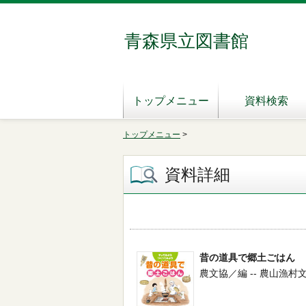
青森県立図書館
トップメニュー
資料検索
トップメニュー
>
資料詳細
昔の道具で郷土ごはん
農文協／編 -- 農山漁村文化協会