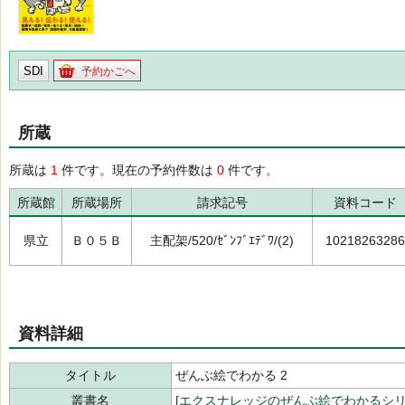
SDI
予約かごへ
所蔵
所蔵は
1
件です。現在の予約件数は
0
件です。
所蔵館
所蔵場所
請求記号
資料コード
県立
Ｂ０５Ｂ
主配架/520/ｾﾞﾝﾌﾞｴﾃﾞﾜ/(2)
10218263286
資料詳細
タイトル
ぜんぶ絵でわかる 2
叢書名
[エクスナレッジのぜんぶ絵でわかるシリ