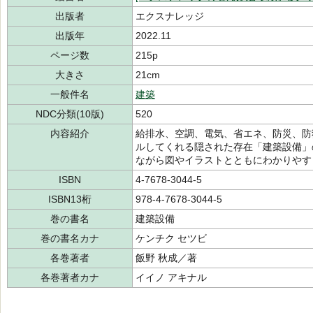
出版者
エクスナレッジ
出版年
2022.11
ページ数
215p
大きさ
21cm
一般件名
建築
NDC分類(10版)
520
内容紹介
給排水、空調、電気、省エネ、防災、防
ルしてくれる隠された存在「建築設備」
ながら図やイラストとともにわかりやす
ISBN
4-7678-3044-5
ISBN13桁
978-4-7678-3044-5
巻の書名
建築設備
巻の書名カナ
ケンチク セツビ
各巻著者
飯野 秋成／著
各巻著者カナ
イイノ アキナル