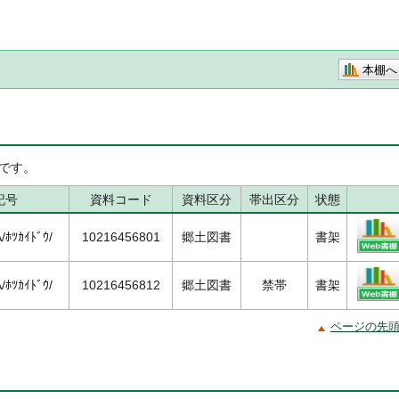
本棚へ
です。
記号
資料コード
資料区分
帯出区分
状態
ﾎﾂｶｲﾄﾞｳ/
10216456801
郷土図書
書架
ﾎﾂｶｲﾄﾞｳ/
10216456812
郷土図書
禁帯
書架
ページの先