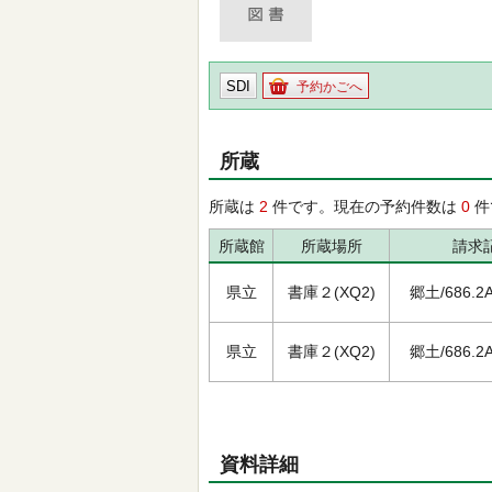
SDI
予約かごへ
所蔵
所蔵は
2
件です。現在の予約件数は
0
件
所蔵館
所蔵場所
請求
県立
書庫２(XQ2)
郷土/686.2A/
県立
書庫２(XQ2)
郷土/686.2A/
資料詳細