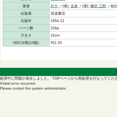
著者
許六
／[著],
去来
／[著],
横沢 三郎
／校
出版者
岩波書店
出版年
1954.12
ページ数
226p
大きさ
15cm
NDC分類(10版)
911.33
処理中に問題が発生しました。
TOPページから再処理を行なってくだ
A fatal error occurred.
Please contact the system administrator.