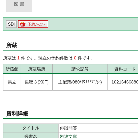
SDI
予約かごへ
所蔵
所蔵は
1
件です。現在の予約件数は
0
件です。
所蔵館
所蔵場所
請求記号
資料コード
県立
集密３(X0F)
主配架/080/ｲﾜﾅﾐ*ﾌﾞ/(ﾊ)
1021646688
資料詳細
タイトル
俳諧問答
叢書名
岩波文庫