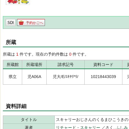
SDI
予約かごへ
所蔵
所蔵は
1
件です。現在の予約件数は
0
件です。
所蔵館
所蔵場所
請求記号
資料コード
県立
児A06A
児大/E/ｽｷﾔﾘ*ﾘ/
10218443039
資料詳細
タイトル
スキャリーおじさんのくるまひこうきの
著者
リチャード・スキャリー
／さく,
ふしみ