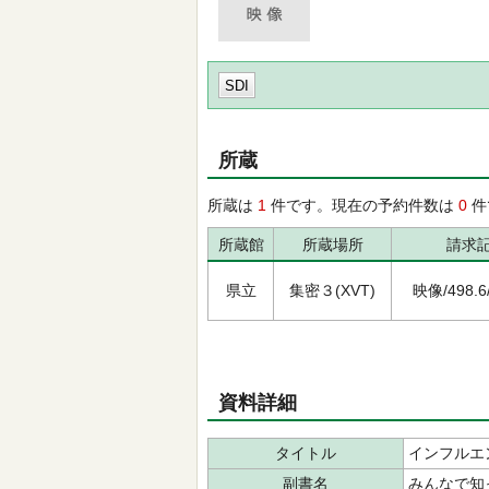
SDI
所蔵
所蔵は
1
件です。現在の予約件数は
0
件
所蔵館
所蔵場所
請求
県立
集密３(XVT)
映像/498.6/
資料詳細
タイトル
インフルエ
副書名
みんなで知