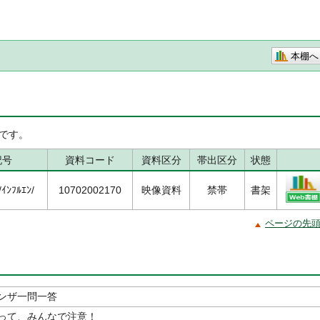
本棚へ
です。
記号
資料コード
資料区分
帯出区分
状態
ｲﾝﾌﾙｴﾝ/
10702002170
映像資料
禁帯
書架
ページの先
ンザ一問一答
って、みんなで注意！