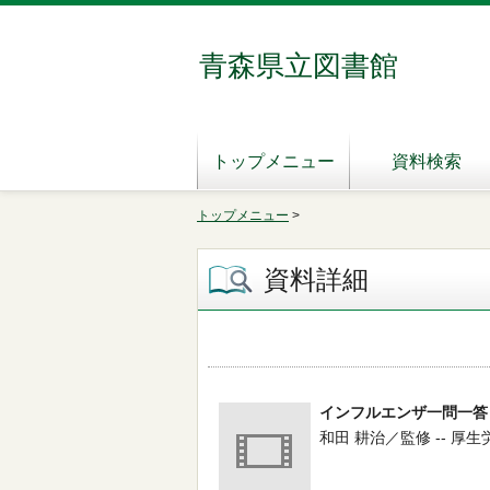
青森県立図書館
トップメニュー
資料検索
トップメニュー
>
資料詳細
インフルエンザ一問一答
和田 耕治／監修 -- 厚生