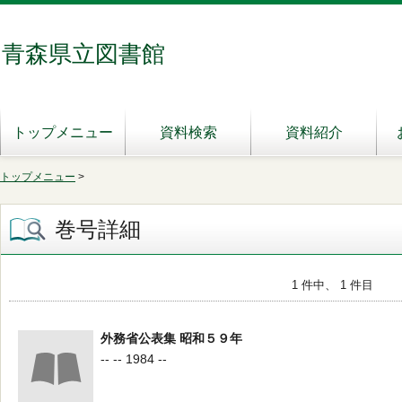
青森県立図書館
トップメニュー
資料検索
資料紹介
トップメニュー
>
巻号詳細
1 件中、 1 件目
外務省公表集 昭和５９年
-- -- 1984 --