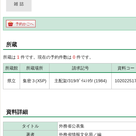
予約かごへ
所蔵
所蔵は
1
件です。現在の予約件数は
0
件です。
所蔵館
所蔵場所
請求記号
資料コー
県立
集密３(X5P)
主配架/319/ｶﾞｲﾑｼﾖｳ/ (1984)
10202251
資料詳細
タイトル
外務省公表集
著者
外務省情報文化局／編