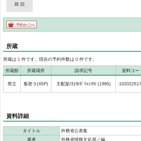
予約かごへ
所蔵
所蔵は
1
件です。現在の予約件数は
0
件です。
所蔵館
所蔵場所
請求記号
資料コー
県立
集密３(X5P)
主配架/319/ｶﾞｲﾑｼﾖｳ/ (1985)
10202251
資料詳細
タイトル
外務省公表集
著者
外務省情報文化局／編