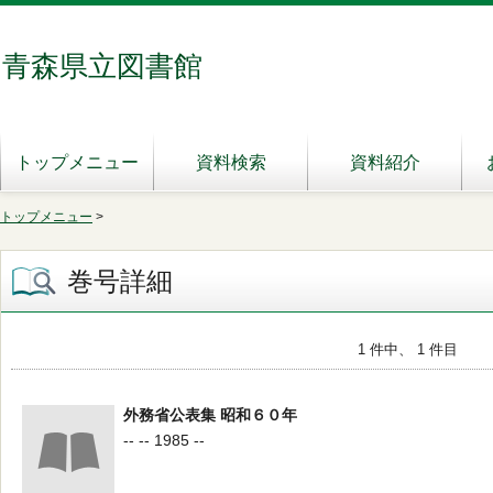
青森県立図書館
トップメニュー
資料検索
資料紹介
トップメニュー
>
巻号詳細
1 件中、 1 件目
外務省公表集 昭和６０年
-- -- 1985 --