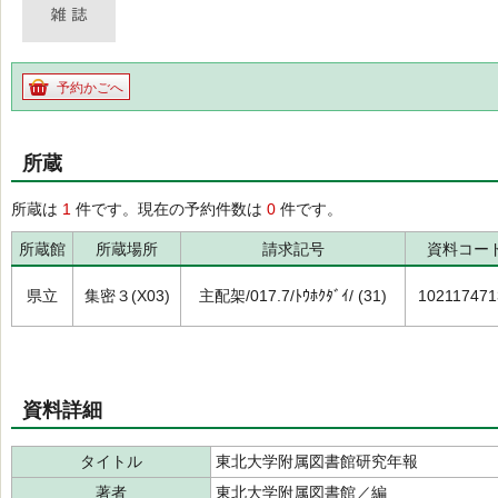
予約かごへ
所蔵
所蔵は
1
件です。現在の予約件数は
0
件です。
所蔵館
所蔵場所
請求記号
資料コー
県立
集密３(X03)
主配架/017.7/ﾄｳﾎｸﾀﾞｲ/ (31)
102117471
資料詳細
タイトル
東北大学附属図書館研究年報
著者
東北大学附属図書館／編