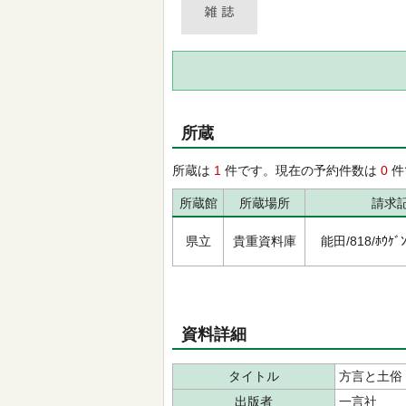
所蔵
所蔵は
1
件です。現在の予約件数は
0
件
所蔵館
所蔵場所
請求
県立
貴重資料庫
能田/818/ﾎｳｹﾞﾝﾄ
資料詳細
タイトル
方言と土俗
出版者
一言社