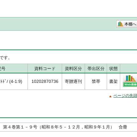
本棚へ
です。
記号
資料コード
資料区分
帯出区分
状態
ﾄﾞ/ (4-1:9)
10202870736
寄贈逐刊
禁帯
書架
ページの先
 第４巻第１－９号（昭和８年５－１２月，昭和９年１月） 合冊