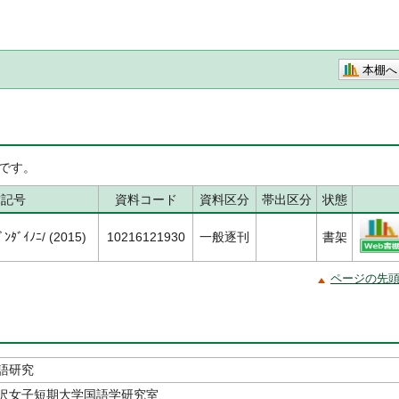
本棚へ
です。
求記号
資料コード
資料区分
帯出区分
状態
ﾝﾀﾞｲﾉﾆ/ (2015)
10216121930
一般逐刊
書架
ページの先
語研究
沢女子短期大学国語学研究室