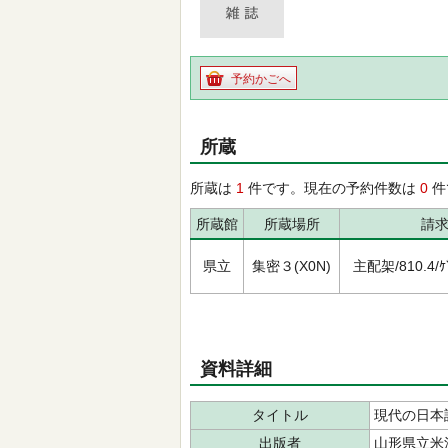
予約かごへ
所蔵
所蔵は
1
件です。現在の予約件数は
0
件
所蔵館
所蔵場所
請
県立
集密３(X0N)
主配架/810.4/ｹﾞ
資料詳細
タイトル
現代の日本
出版者
山形県立米