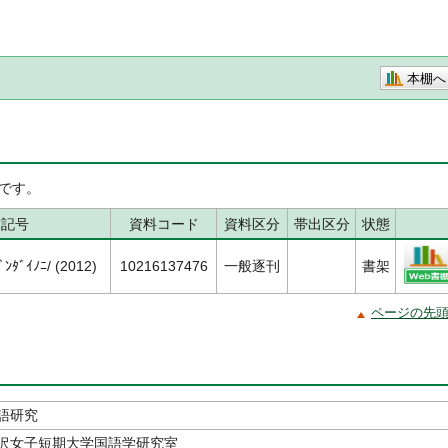
本棚へ
です。
求記号
資料コード
資料区分
帯出区分
状態
ﾝﾀﾞｲﾉﾆ/ (2012)
10216137476
一般逐刊
書架
ページの先
語研究
沢女子短期大学国語学研究室