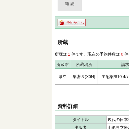
予約かごへ
所蔵
所蔵は
1
件です。現在の予約件数は
0
件
所蔵館
所蔵場所
請
県立
集密３(X0N)
主配架/810.4/ｹﾞ
資料詳細
タイトル
現代の日本
出版者
山形県立米