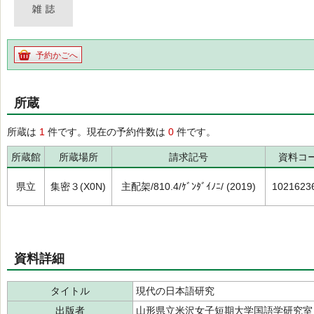
予約かごへ
所蔵
所蔵は
1
件です。現在の予約件数は
0
件です。
所蔵館
所蔵場所
請求記号
資料コ
県立
集密３(X0N)
主配架/810.4/ｹﾞﾝﾀﾞｲﾉﾆ/ (2019)
1021623
資料詳細
タイトル
現代の日本語研究
出版者
山形県立米沢女子短期大学国語学研究室