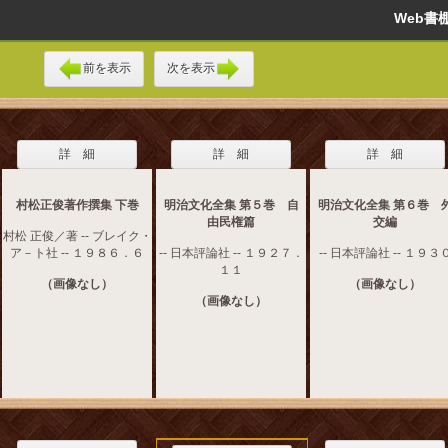
Web
前を表示
次を表示
詳 細
詳 細
詳 細
村松正俊著作撰集 下巻
明治文化全集 第５巻 自
明治文化全集 第６巻 
由民権篇
交編
村松 正俊／著 -- ブレイク・
ア－ト社 -- １９８６．６
-- 日本評論社 -- １９２７．
-- 日本評論社 -- １９３
１１
（画像なし）
（画像なし）
（画像なし）