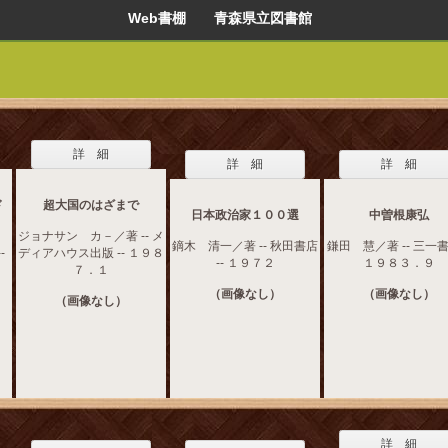
Web書棚 青森県立図書館
詳 細
詳 細
詳 細
ド
超大国のはざまで
日本政治家１００選
中曽根康弘
ジョナサン カ－／著 -- メ
鏑木 清一／著 -- 秋田書店
鎌田 慧／著 -- 三一書房
-
ディアハウス出版 -- １９８
-- １９７２
１９８３．９
７．１
（画像なし）
（画像なし）
（画像なし）
詳 細