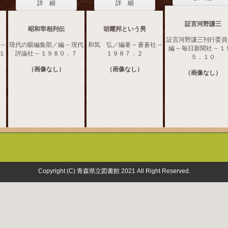
詳 細
詳 細
証言河野謙三
昭和宰相列伝
胡耀邦という男
証言河野謙三刊行委員
-
現代の眼編集部／編 -- 現代
和気 弘／編著 -- 蒼蒼社 --
編 -- 毎日新聞社 -- 
．１
評論社 -- １９８０．７
１９８７．２
５．１０
（画像なし）
（画像なし）
（画像なし）
Copyright (C) 青森県立図書館 2021 All Right Reserved.