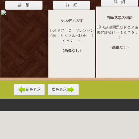
詳 細
詳 細
詳 細
自民党悪名列伝
ケネディの道
現代政治問題研究会／編 -
シオドア Ｃ ソレンセン
現代評論社 -- １９７９
／著 -- サイマル出版会 -- １
２
９８７．１
（画像なし）
（画像なし）
前を表示
次を表示