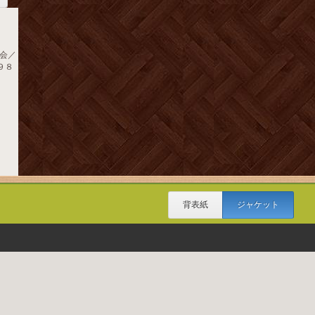
会／
１９８
背表紙
ジャケット