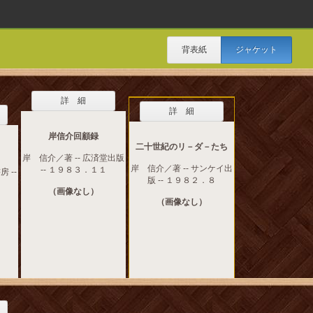
背表紙
ジャケット
詳 細
詳 細
岸信介回顧録
二十世紀のリ－ダ－たち
岸 信介／著 -- 広済堂出版
岸 信介／著 -- サンケイ出
-- １９８３．１１
 --
版 -- １９８２．８
（画像なし）
（画像なし）