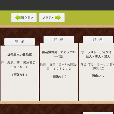
前を表示
次を表示
詳 細
詳 細
詳 細
国会爆弾男・オカッパル
ザ・ラスト・ディケイ
近代日本の政治家
一代記
巨人・奇人・変人
岡 義武／著 -- 岩波書店 --
岡田 春夫／著 -- 行研出版
落合 信彦／著 -- 小学館 -
１９７９．８
2000.12
局 -- １９８７．２
（画像なし）
（画像なし）
（画像なし）