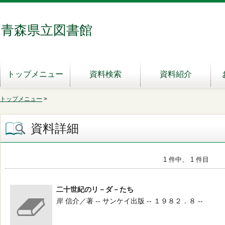
青森県立図書館
トップメニュー
資料検索
資料紹介
トップメニュー
>
資料詳細
1 件中、 1 件目
二十世紀のリ－ダ－たち
岸 信介／著 -- サンケイ出版 -- １９８２．８ --