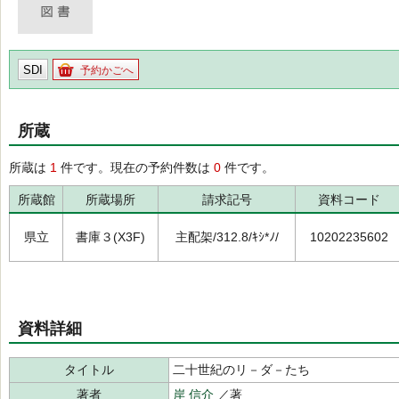
SDI
予約かごへ
所蔵
所蔵は
1
件です。現在の予約件数は
0
件です。
所蔵館
所蔵場所
請求記号
資料コード
県立
書庫３(X3F)
主配架/312.8/ｷｼ*ﾉ/
10202235602
資料詳細
タイトル
二十世紀のリ－ダ－たち
著者
岸 信介
／著