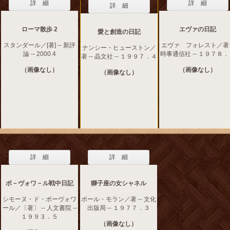
詳 細
詳 細
詳 細
ローマ散歩 2
エヴァの日記
愛と創造の日記
スタンダール／[著] -- 新評
エヴァ フォレスト／著 -
ナンシー・ヒューストン／
論 -- 2000.4
時事通信社 -- １９７８
著 -- 晶文社 -- １９９７．４
（画像なし）
（画像なし）
（画像なし）
詳 細
詳 細
ボ－ヴォワ－ル戦中日記
獅子座の女シャネル
シモーヌ・ド・ボーヴォワ
ポール・モラン／著 -- 文化
ール／〔著〕 -- 人文書院 --
出版局 -- １９７７．３
１９９３．５
（画像なし）