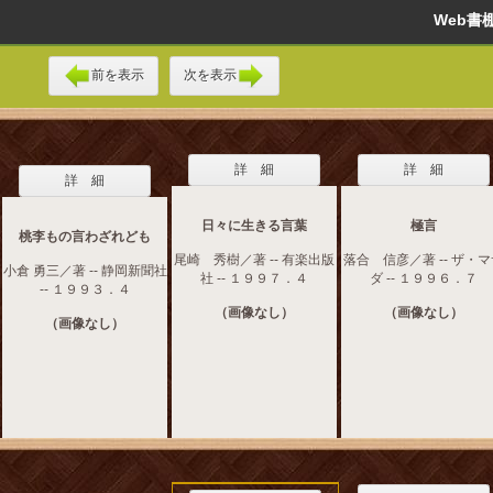
Web
前を表示
次を表示
詳 細
詳 細
詳 細
日々に生きる言葉
極言
桃李もの言わざれども
尾崎 秀樹／著 -- 有楽出版
落合 信彦／著 -- ザ・
小倉 勇三／著 -- 静岡新聞社
社 -- １９９７．４
ダ -- １９９６．７
-- １９９３．４
（画像なし）
（画像なし）
（画像なし）