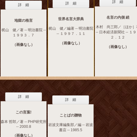
詳 細
詳 細
詳 細
名言の内側 続
世界名言大辞典
地獄の格言
木村 尚三郎／［ほか］
梶山 健／編著 -- 明治書院
梶山 健／著 -- 明治書院 --
-- 日本経済新聞社 -- １
-- １９９７．１１
１９９３．７
２．１２
（画像なし）
（画像なし）
（画像なし）
詳 細
詳 細
この言葉!
ことばの贈物
森本 哲郎／著 -- PHP研究所
岩波文庫編集部／編 -- 岩波
-- 2000.8
書店 -- 1985.5
（画像なし）