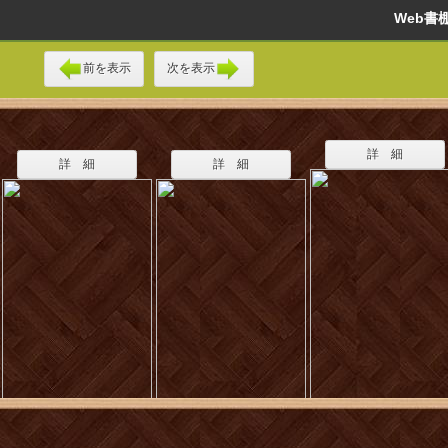
Web
前を表示
次を表示
詳 細
詳 細
詳 細