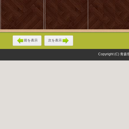
前を表示
次を表示
Copyright (C) 青森