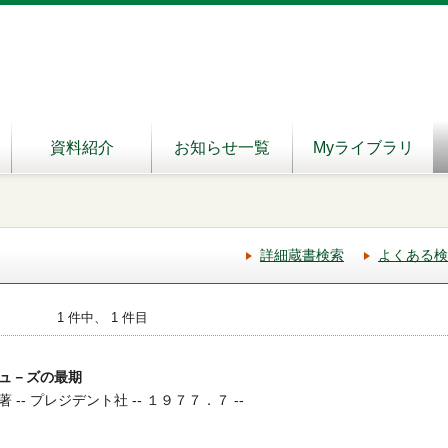
資料紹介
お知らせ一覧
Myライブラリ
詳細蔵書検索
よくある検
1 件中、 1 件目
ュ－ズの最期
- プレジデント社 -- １９７７．７ --