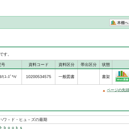
本棚へ
です。
記号
資料コード
資料区分
帯出区分
状態
ﾋﾕ-ｽﾞ*ﾊ/
10200534575
一般図書
書架
ページの先
ハワ－ド・ヒュ－ズの最期
トｂｏｏｋｓ