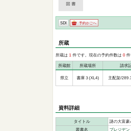
SDI
予約かごへ
所蔵
所蔵は
1
件です。現在の予約件数は
0
件
所蔵館
所蔵場所
請求
県立
書庫３(XL4)
主配架/289.3/
資料詳細
タイトル
謎の大富豪
叢書名
プレジデン