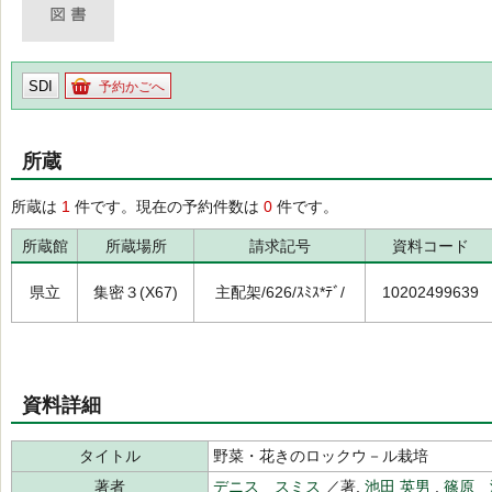
SDI
予約かごへ
所蔵
所蔵は
1
件です。現在の予約件数は
0
件です。
所蔵館
所蔵場所
請求記号
資料コード
県立
集密３(X67)
主配架/626/ｽﾐｽ*ﾃﾞ/
10202499639
資料詳細
タイトル
野菜・花きのロックウ－ル栽培
著者
デニス スミス
／著,
池田 英男
,
篠原 