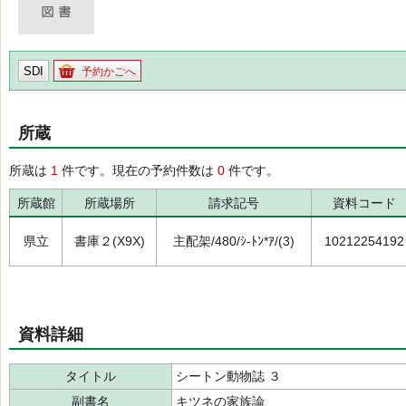
SDI
予約かごへ
所蔵
所蔵は
1
件です。現在の予約件数は
0
件です。
所蔵館
所蔵場所
請求記号
資料コード
県立
書庫２(X9X)
主配架/480/ｼ-ﾄﾝ*ｱ/(3)
10212254192
資料詳細
タイトル
シートン動物誌 ３
副書名
キツネの家族論