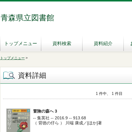
青森県立図書館
トップメニュー
資料検索
資料紹介
トップメニュー
>
資料詳細
1 件中、 1 件目
冒険の森へ 3
-- 集英社 -- 2016.9 -- 913.68
（ 背徳の仔ら ） 川端 康成／[ほか]著