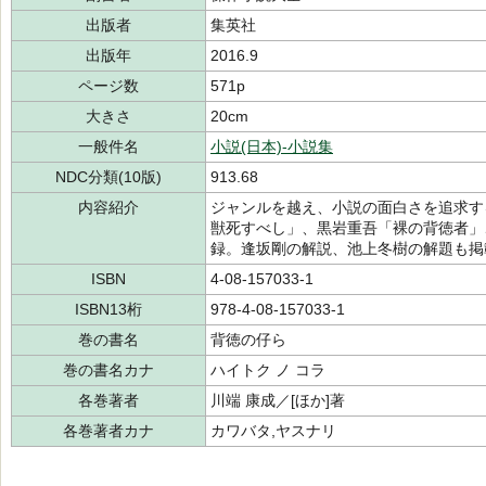
出版者
集英社
出版年
2016.9
ページ数
571p
大きさ
20cm
一般件名
小説(日本)-小説集
NDC分類(10版)
913.68
内容紹介
ジャンルを越え、小説の面白さを追求す
獣死すべし」、黒岩重吾「裸の背徳者」
録。逢坂剛の解説、池上冬樹の解題も掲
ISBN
4-08-157033-1
ISBN13桁
978-4-08-157033-1
巻の書名
背徳の仔ら
巻の書名カナ
ハイトク ノ コラ
各巻著者
川端 康成／[ほか]著
各巻著者カナ
カワバタ,ヤスナリ