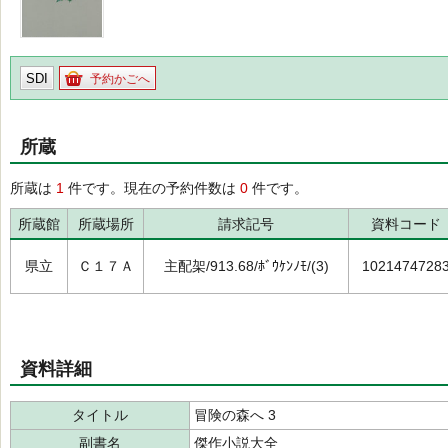
SDI
予約かごへ
所蔵
所蔵は
1
件です。現在の予約件数は
0
件です。
所蔵館
所蔵場所
請求記号
資料コード
県立
Ｃ１７Ａ
主配架/913.68/ﾎﾞｳｹﾝﾉﾓ/(3)
1021474728
資料詳細
タイトル
冒険の森へ 3
副書名
傑作小説大全