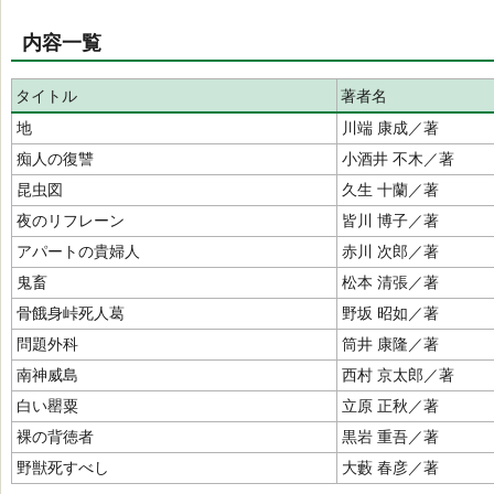
内容一覧
タイトル
著者名
地
川端 康成／著
痴人の復讐
小酒井 不木／著
昆虫図
久生 十蘭／著
夜のリフレーン
皆川 博子／著
アパートの貴婦人
赤川 次郎／著
鬼畜
松本 清張／著
骨餓身峠死人葛
野坂 昭如／著
問題外科
筒井 康隆／著
南神威島
西村 京太郎／著
白い罌粟
立原 正秋／著
裸の背徳者
黒岩 重吾／著
野獣死すべし
大藪 春彦／著