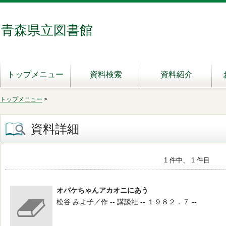
青森県立図書館
トップメニュー
資料検索
資料紹介
トップメニュー
>
資料詳細
1 件中、 1 件目
オバケちゃんアカオニにあう
松谷 みよ子／作 -- 講談社 -- １９８２．７ --