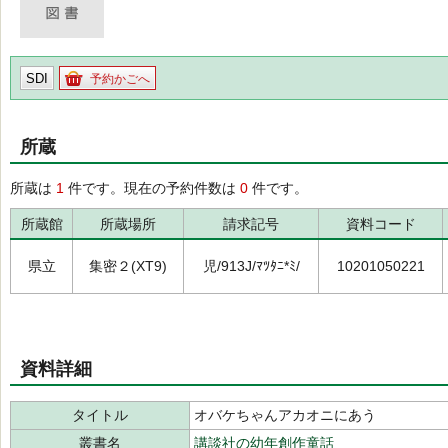
SDI
予約かごへ
所蔵
所蔵は
1
件です。現在の予約件数は
0
件です。
所蔵館
所蔵場所
請求記号
資料コード
県立
集密２(XT9)
児/913J/ﾏﾂﾀﾆ*ﾐ/
10201050221
資料詳細
タイトル
オバケちゃんアカオニにあう
叢書名
講談社の幼年創作童話