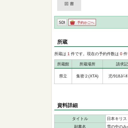
SDI
予約かごへ
所蔵
所蔵は
1
件です。現在の予約件数は
0
件
所蔵館
所蔵場所
請求記
県立
集密２(XTA)
児/918J/ﾆﾎﾝ
資料詳細
タイトル
日本キリス
副書名
雪の中のみ