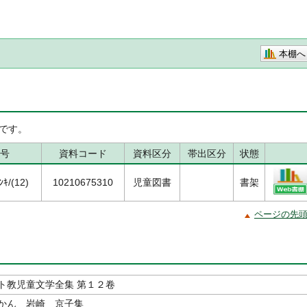
本棚へ
です。
号
資料コード
資料区分
帯出区分
状態
ｷ/(12)
10210675310
児童図書
書架
ページの先
ト教児童文学全集 第１２卷
かん 岩崎 京子集