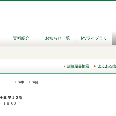
資料紹介
お知らせ一覧
Myライブラリ
詳細蔵書検索
よくある検
1 件中、 1 件目
全集 第１２卷
- １９８３ --