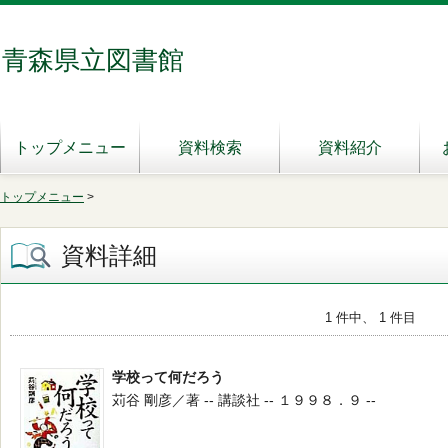
青森県立図書館
トップメニュー
資料検索
資料紹介
トップメニュー
>
資料詳細
1 件中、 1 件目
学校って何だろう
苅谷 剛彦／著 -- 講談社 -- １９９８．９ --