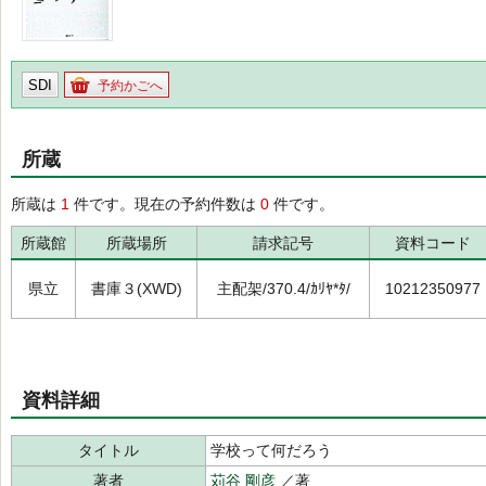
SDI
予約かごへ
所蔵
所蔵は
1
件です。現在の予約件数は
0
件です。
所蔵館
所蔵場所
請求記号
資料コード
県立
書庫３(XWD)
主配架/370.4/ｶﾘﾔ*ﾀ/
10212350977
資料詳細
タイトル
学校って何だろう
著者
苅谷 剛彦
／著