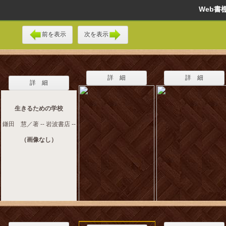
Web
前を表示
次を表示
詳 細
詳 細
詳 細
生きるための学校
鎌田 慧／著 -- 岩波書店 --
（画像なし）