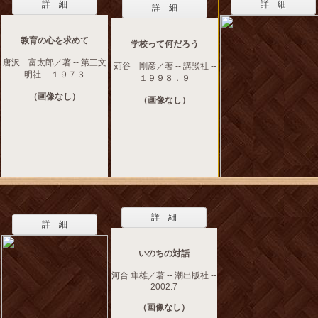
詳 細
詳 細
詳 細
教育の心を求めて
学校って何だろう
唐沢 富太郎／著 -- 第三文
苅谷 剛彦／著 -- 講談社 --
明社 -- １９７３
１９９８．９
（画像なし）
（画像なし）
詳 細
詳 細
いのちの対話
河合 隼雄／著 -- 潮出版社 --
2002.7
（画像なし）