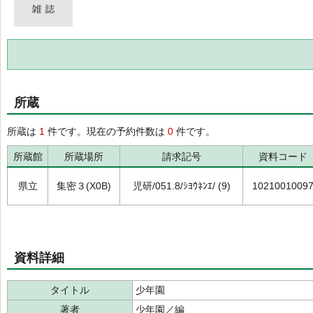
所蔵
所蔵は
1
件です。現在の予約件数は
0
件です。
所蔵館
所蔵場所
請求記号
資料コード
県立
集密３(X0B)
児研/051.8/ｼﾖｳﾈﾝｴ/ (9)
1021001009
資料詳細
タイトル
少年園
著者
少年園／編