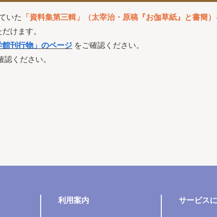
っていた
「資料集第三輯」（太宰治・原稿『お伽草紙』と書簡）
ただけます。
学館刊行物」のページ
をご確認ください。
確認ください。
利用案内
サービス