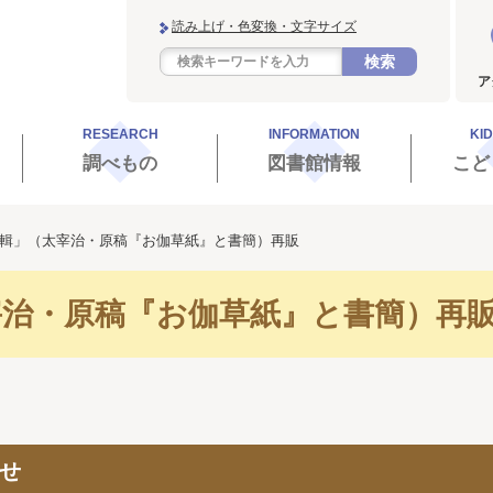
読み上げ・色変換・文字サイズ
検索
ア
RESEARCH
INFORMATION
KI
調べもの
図書館情報
こど
輯」（太宰治・原稿『お伽草紙』と書簡）再販
宰治・原稿『お伽草紙』と書簡）再
せ