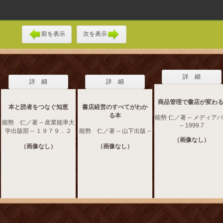
前を表示
次を表示
詳 細
詳 細
詳 細
商品管理で書店が変わる
本と読者をつなぐ知恵
書店経営のすべてがわか
る本
能勢 仁／著 -- メディア
能勢 仁／著 -- 産業能率大
-- 1999.7
学出版部 -- １９７９．２
能勢 仁／著 -- 山下出版 --
（画像なし）
（画像なし）
（画像なし）