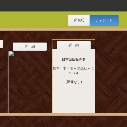
背表紙
ジャケット
詳 細
詳 細
日本出版販売史
橋本 求／著 -- 講談社 -- １
９６４
（画像なし）