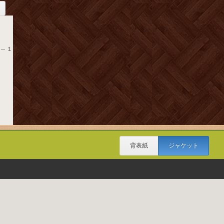
-- １
背表紙
ジャケット