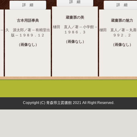
詳 細
詳 細
詳 細
蔵書票の美
古本用語事典
蔵書票の魅力
樋田 直人／著 -- 小学館 --
--
久 源太郎／著 -- 有精堂出
樋田 直人／著 -- 丸善 
１９８６．３
版 -- １９８９．１２
９９２．２
（画像なし）
（画像なし）
（画像なし）
Copyright (C) 青森県立図書館 2021 All Right Reserved.