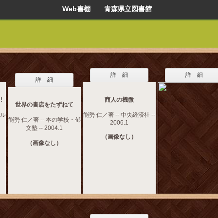
Web書棚 青森県立図書館
詳 細
詳 細
詳 細
!
商人の機微
世界の書店をたずねて
パル
能勢 仁／著 -- 中央経済社 --
能勢 仁／著 -- 本の学校・郁
2006.1
文塾 -- 2004.1
（画像なし）
（画像なし）