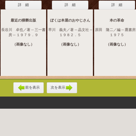
詳 細
詳 細
詳 細
最近の猥褻出版
ぼくは本屋のおやじさん
本の革命
長谷川 卓也／著 -- 三一書
早川 義夫／著 -- 晶文社 --
原田 隆二／編 -- 鷹書房 
房 -- １９７９．９
１９８２．５
１９７５
（画像なし）
（画像なし）
（画像なし）
前を表示
次を表示