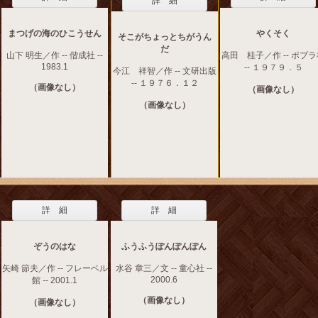
詳 細
まつげの海のひこうせん
やくそく
そこがちょっとちがうん
だ
山下 明生／作 -- 偕成社 --
高田 桂子／作 -- ポプ
1983.1
-- １９７９．５
今江 祥智／作 -- 文研出版
-- １９７６．１２
（画像なし）
（画像なし）
（画像なし）
詳 細
詳 細
ぞうのはな
ふうふうぽんぽんぽん
矢崎 節夫／作 -- フレーベル
水谷 章三／文 -- 童心社 --
2000.6
館 -- 2001.1
（画像なし）
（画像なし）