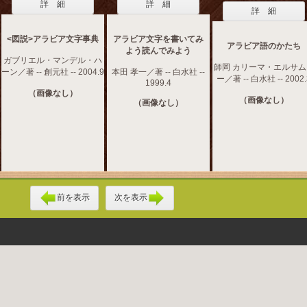
詳 細
詳 細
詳 細
<図説>アラビア文字事典
アラビア文字を書いてみ
アラビア語のかたち
よう読んでみよう
ガブリエル・マンデル・ハ
師岡 カリーマ・エルサム
ーン／著 -- 創元社 -- 2004.9
本田 孝一／著 -- 白水社 --
ー／著 -- 白水社 -- 2002.
1999.4
（画像なし）
（画像なし）
（画像なし）
前を表示
次を表示