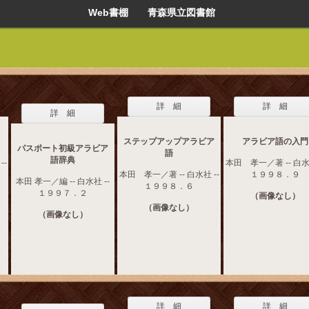
Web書棚 青森県立図書館
詳 細
詳 細
詳 細
ステップアップアラビア
アラビア語の入門
パスポート初級アラビア
語
語辞典
--
本田 孝一／著 -- 白水社
本田 孝一／著 -- 白水社 --
１９９８．９
本田 孝一／編 -- 白水社 --
１９９８．６
１９９７．２
（画像なし）
（画像なし）
（画像なし）
詳 細
詳 細