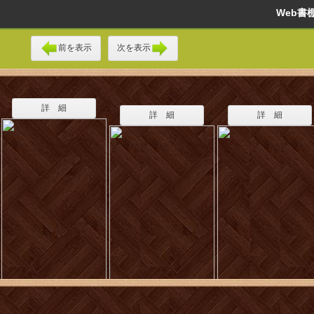
Web
前を表示
次を表示
詳 細
詳 細
詳 細