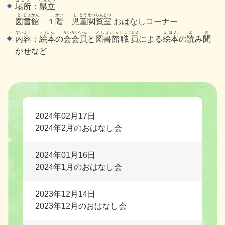
場所
：
県立
と
しょ
かん
かい
じ
どう
えつらんしつ
図
書
館
１
階
児
童
閲覧室
おはなしコーナー
ないよう
えほん
かい
かいいん
としょかん
しょくいん
えほん
よ
き
内容
：
絵本
の
会
会員
と
図書館
職員
による
絵本
の
読
み
聞
かせなど
2024年02月17日
2024年2月のおはなし会
2024年01月16日
2024年1月のおはなし会
2023年12月14日
2023年12月のおはなし会