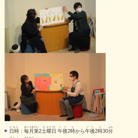
にちじ
まいつき
だい
ど
よう
び
ごご
じ
ごご
じ
ぷん
日時
：
毎月
第
2
土
曜
日
午後
2
時
から
午後
2
時
30
分
ばしょ
けんりつ