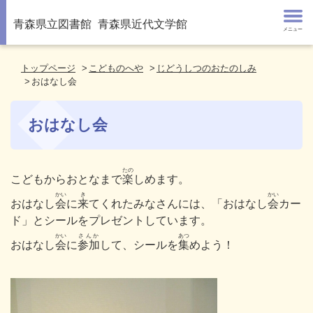
青森県立図書館
青森県近代文学館
メニュー
トップページ
こどものへや
じどうしつのおたのしみ
おはなし会
おはなし会
たの
こどもからおとなまで
楽
しめます。
かい
き
かい
おはなし
会
に
来
てくれたみなさんには、「おはなし
会
カー
ド」とシールをプレゼントしています。
かい
さんか
あつ
おはなし
会
に
参加
して、シールを
集
めよう！