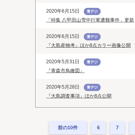
2020年6月15日
青デジ
「特集 八甲田山雪中行軍遭難事件」更新
2020年6月15日
青デジ
『大島産物考』ほか8点カラー画像公開
2020年5月31日
青デジ
『青森市鳥瞰図』
2020年5月28日
青デジ
『大島調査事項』ほか8点公開
前の10件
6
7