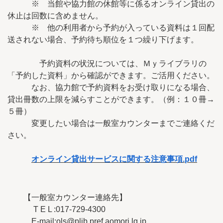
※ 当館や協力館の休館等に係るオンライン貸出の
休止は回数に含めません。
※ 他の利用者から予約が入っている資料は１回配
送されない場合、予約待ち順位を１つ繰り下げます。
予約資料の状況については、Ｍｙライブラリの
「予約した資料」から確認ができます。ご活用ください。
なお、協力館で予約資料をお受け取りになる場合、
貸出冊数の上限を減らすことができます。（例：１０冊→
５冊）
変更したい場合は一般室カウンターまでご連絡くだ
さい。
オンライン貸出サービスに関する注意事項.pdf
【一般室カウンター連絡先】
T E L
:017-729-4300
E-mail:ols@plib.pref.aomori.lg.jp