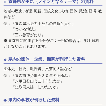
青森県が主題（メインとなるテーマ）の資料
地域の歴史､地理､風習､伝統文化､人物､団体､政治､経済､教
育など
例：『青森県出身力士たちの勝負と人生』
『つがる地誌』
『三八教育がたり』
※ 青森県に関連する部分がごく一部の場合は、郷土資料
としないこともあります。
県内の団体・企業、機関が刊行した資料
団体史、社史、報告書、文芸同人誌など
例：『青森市博労町会３０年のあゆみ』
『八甲田登山会四十年記念誌』
『短歌同人誌 むつたんか』
県内の学校が刊行した資料