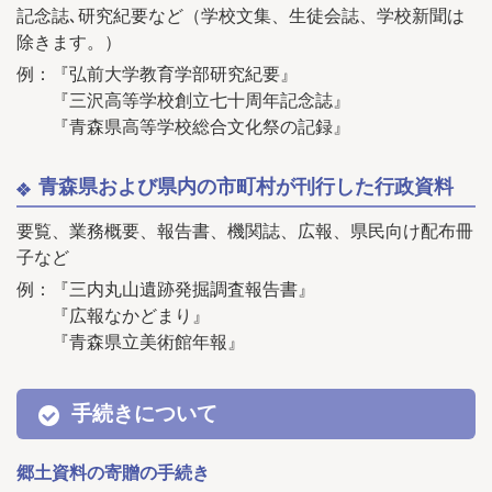
記念誌､研究紀要など（学校文集、生徒会誌、学校新聞は
除きます。）
例：『弘前大学教育学部研究紀要』
『三沢高等学校創立七十周年記念誌』
『青森県高等学校総合文化祭の記録』
青森県および県内の市町村が刊行した行政資料
要覧、業務概要、報告書、機関誌、広報、県民向け配布冊
子など
例：『三内丸山遺跡発掘調査報告書』
『広報なかどまり』
『青森県立美術館年報』
手続きについて
郷土資料の寄贈の手続き