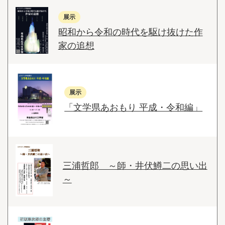
展示
昭和から令和の時代を駆け抜けた作
家の追想
展示
「文学県あおもり 平成・令和編」
三浦哲郎 ～師・井伏鱒二の思い出
～