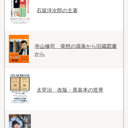
石坂洋次郎の主著
寺山修司 発想の源泉から旧蔵図書
から
太宰治 改版・異装本の世界