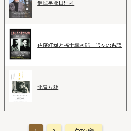
追悼長部日出雄
佐藤紅緑と福士幸次郎―師友の系譜
北畠八穂
1
2
次の10件