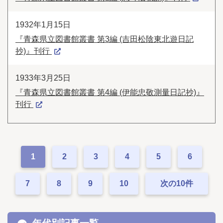
1932年1月15日
『青森県立図書館叢書 第3編 (吉田松陰東北遊日記
抄)』刊行
1933年3月25日
『青森県立図書館叢書 第4編 (伊能忠敬測量日記抄)』
刊行
1
2
3
4
5
6
7
8
9
10
次の10件